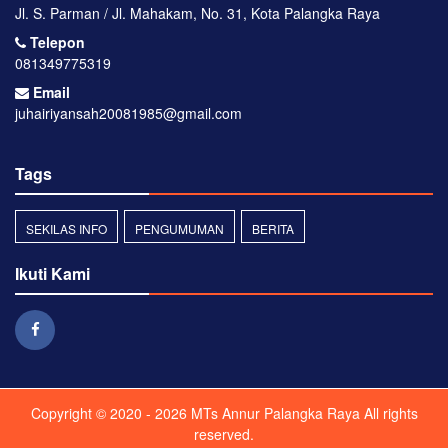
Jl. S. Parman / Jl. Mahakam, No. 31, Kota Palangka Raya
Telepon
081349775319
Email
juhairiyansah20081985@gmail.com
Tags
SEKILAS INFO
PENGUMUMAN
BERITA
Ikuti Kami
Copyright © 2020 - 2026
MTs Annur Palangka Raya
All rights
reserved.