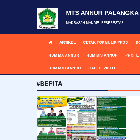
MTS ANNUR PALANGKA
MADRASAH MANDIRI BERPRESTASI
ARTIKEL
CETAK FORMULIR PPDB
D
RDM MA ANNUR
RDM MIS ANNUR
PROFI
RDM MTS ANNUR
GALERI VIDEO
#BERITA