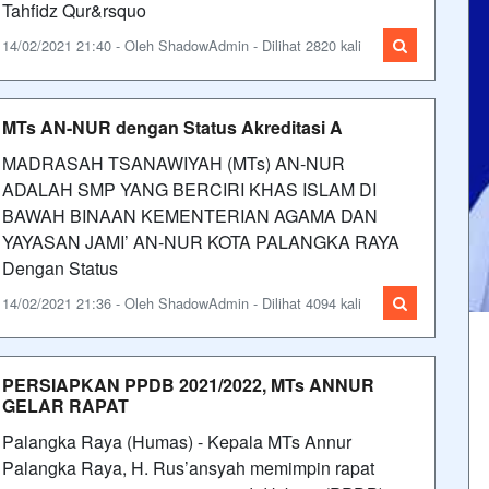
Tahfidz Qur&rsquo
14/02/2021 21:40 - Oleh ShadowAdmin - Dilihat 2820 kali
MTs AN-NUR dengan Status Akreditasi A
MADRASAH TSANAWIYAH (MTs) AN-NUR
ADALAH SMP YANG BERCIRI KHAS ISLAM DI
BAWAH BINAAN KEMENTERIAN AGAMA DAN
YAYASAN JAMI’ AN-NUR KOTA PALANGKA RAYA
Dengan Status
14/02/2021 21:36 - Oleh ShadowAdmin - Dilihat 4094 kali
PERSIAPKAN PPDB 2021/2022, MTs ANNUR
GELAR RAPAT
Palangka Raya (Humas) - Kepala MTs Annur
Palangka Raya, H. Rus’ansyah memimpin rapat