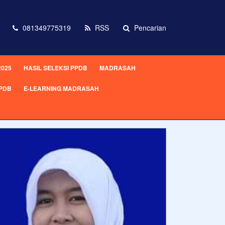
081349775319
RSS
Pencarian
2025
HASIL SELEKSI PPDB
MADRASAH
PPDB
E-LEARNING MADRASAH