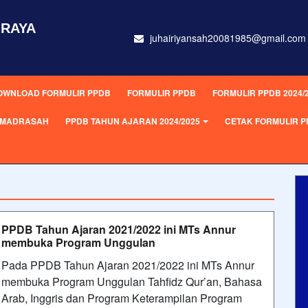
 RAYA
juhairiyansah20081985@gmail.com
OWNLOAD FORMULIR PPDB
FORMULIR PPDB
FORMULIR PPDB 2024/
L MADRASAH
PPDB TAHUN AJARAN 2024/2025
CETAK FORMULIR 
PPDB Tahun Ajaran 2021/2022 ini MTs Annur
membuka Program Unggulan
Pada PPDB Tahun Ajaran 2021/2022 ini MTs Annur
membuka Program Unggulan Tahfidz Qur’an, Bahasa
Arab, Inggris dan Program Keterampilan Program